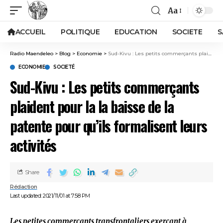
Aa
ACCUEIL
POLITIQUE
EDUCATION
SOCIETE
S
Radio Maendeleo
>
Blog
>
Economie
>
Sud-Kivu : Les petits commerçants plaident pour la la baisse de la patente pour qu’ils formalisent leurs activités
ECONOMIE
SOCIETÉ
Sud-Kivu : Les petits commerçants
plaident pour la la baisse de la
patente pour qu’ils formalisent leurs
activités
Share
Rédaction
Last updated: 2021/11/01 at 7:58 PM
Les petites commerçants transfrontaliers exerçant à