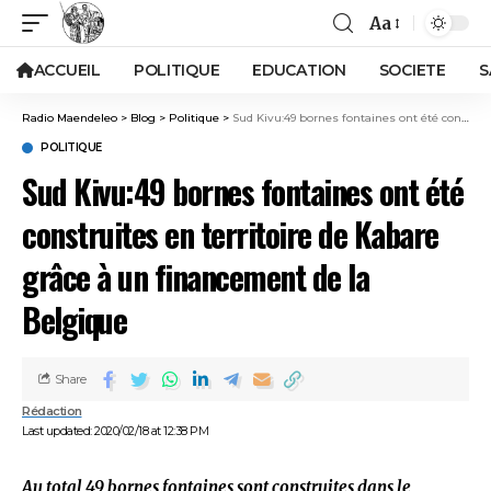
Aa
ACCUEIL
POLITIQUE
EDUCATION
SOCIETE
S
Radio Maendeleo
>
Blog
>
Politique
>
Sud Kivu:49 bornes fontaines ont été construites en territoire de Kabare grâce à un financement de la Belgique
POLITIQUE
Sud Kivu:49 bornes fontaines ont été
construites en territoire de Kabare
grâce à un financement de la
Belgique
Share
Rédaction
Last updated: 2020/02/18 at 12:38 PM
Au total 49 bornes fontaines sont construites dans le