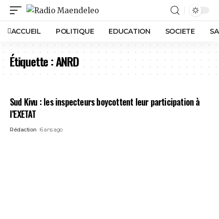
ACCUEIL
POLITIQUE
EDUCATION
SOCIETE
SA
Étiquette :
ANRD
Sud Kivu : les inspecteurs boycottent leur participation à
l’EXETAT
Rédaction
6 ans ago