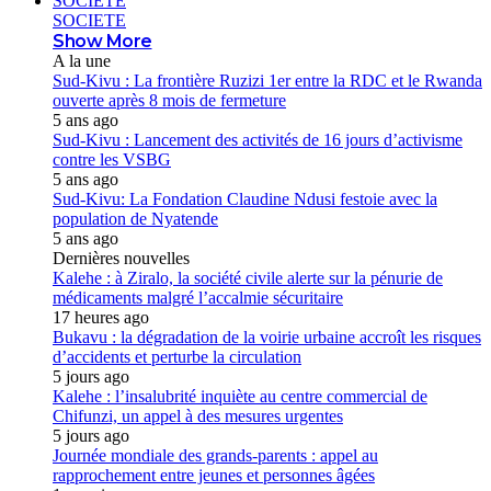
SOCIETE
SOCIETE
Show More
A la une
Sud-Kivu : La frontière Ruzizi 1er entre la RDC et le Rwanda
ouverte après 8 mois de fermeture
5 ans ago
Sud-Kivu : Lancement des activités de 16 jours d’activisme
contre les VSBG
5 ans ago
Sud-Kivu: La Fondation Claudine Ndusi festoie avec la
population de Nyatende
5 ans ago
Dernières nouvelles
Kalehe : à Ziralo, la société civile alerte sur la pénurie de
médicaments malgré l’accalmie sécuritaire
17 heures ago
Bukavu : la dégradation de la voirie urbaine accroît les risques
d’accidents et perturbe la circulation
5 jours ago
Kalehe : l’insalubrité inquiète au centre commercial de
Chifunzi, un appel à des mesures urgentes
5 jours ago
Journée mondiale des grands-parents : appel au
rapprochement entre jeunes et personnes âgées