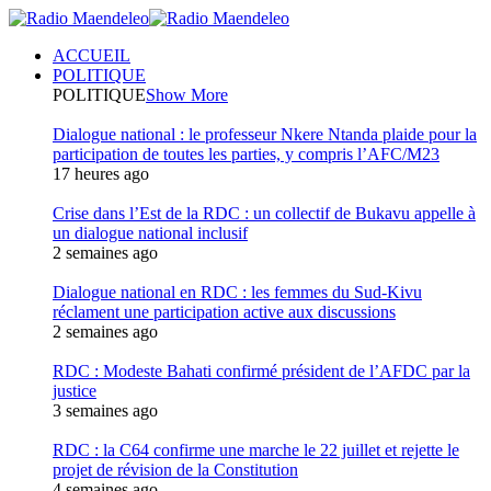
ACCUEIL
POLITIQUE
POLITIQUE
Show More
Dialogue national : le professeur Nkere Ntanda plaide pour la
participation de toutes les parties, y compris l’AFC/M23
17 heures ago
Crise dans l’Est de la RDC : un collectif de Bukavu appelle à
un dialogue national inclusif
2 semaines ago
Dialogue national en RDC : les femmes du Sud-Kivu
réclament une participation active aux discussions
2 semaines ago
RDC : Modeste Bahati confirmé président de l’AFDC par la
justice
3 semaines ago
RDC : la C64 confirme une marche le 22 juillet et rejette le
projet de révision de la Constitution
4 semaines ago