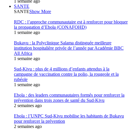
1 semaine ago
SANTE
SANTE
Show More
RDC : l’approche communautaire est à renforcer pour bloquer
la propagation d’Ebola (CONAFOHD)
1 semaine ago
Bukavu : la Polyclinique Salama distinguée meilleure
institution hospitalière privée de l’année par Académie BBC
All Africa
1 semaine ago
Sud-Kivu : plus de 4 millions d’enfants attendus à la
campagne de vaccination contre la polio, la rougeole et la
rubéole
1 semaine ago
Ebola : des leaders communautaires formés pour renforcer la
prévention dans trois zones de santé du Sud-Kivu
2 semaines ago
Ebola : l’UNPC Sud-Kivu mobilise les habitants de Bukavu
pour renforcer la prévention
2 semaines ago