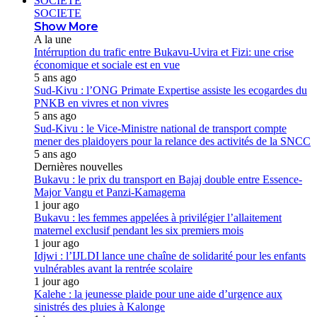
SOCIETE
SOCIETE
Show More
A la une
Intérruption du trafic entre Bukavu-Uvira et Fizi: une crise
économique et sociale est en vue
5 ans ago
Sud-Kivu : l’ONG Primate Expertise assiste les ecogardes du
PNKB en vivres et non vivres
5 ans ago
Sud-Kivu : le Vice-Ministre national de transport compte
mener des plaidoyers pour la relance des activités de la SNCC
5 ans ago
Dernières nouvelles
Bukavu : le prix du transport en Bajaj double entre Essence-
Major Vangu et Panzi-Kamagema
1 jour ago
Bukavu : les femmes appelées à privilégier l’allaitement
maternel exclusif pendant les six premiers mois
1 jour ago
Idjwi : l’IJLDI lance une chaîne de solidarité pour les enfants
vulnérables avant la rentrée scolaire
1 jour ago
Kalehe : la jeunesse plaide pour une aide d’urgence aux
sinistrés des pluies à Kalonge