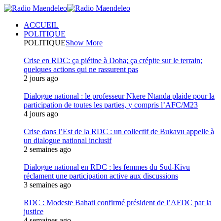
ACCUEIL
POLITIQUE
POLITIQUE
Show More
Crise en RDC: ça piétine à Doha; ça crépite sur le terrain;
quelques actions qui ne rassurent pas
2 jours ago
Dialogue national : le professeur Nkere Ntanda plaide pour la
participation de toutes les parties, y compris l’AFC/M23
4 jours ago
Crise dans l’Est de la RDC : un collectif de Bukavu appelle à
un dialogue national inclusif
2 semaines ago
Dialogue national en RDC : les femmes du Sud-Kivu
réclament une participation active aux discussions
3 semaines ago
RDC : Modeste Bahati confirmé président de l’AFDC par la
justice
4 semaines ago