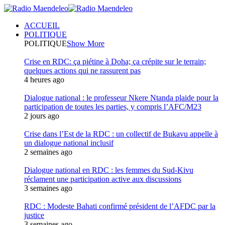
ACCUEIL
POLITIQUE
POLITIQUE
Show More
Crise en RDC: ça piétine à Doha; ça crépite sur le terrain;
quelques actions qui ne rassurent pas
4 heures ago
Dialogue national : le professeur Nkere Ntanda plaide pour la
participation de toutes les parties, y compris l’AFC/M23
2 jours ago
Crise dans l’Est de la RDC : un collectif de Bukavu appelle à
un dialogue national inclusif
2 semaines ago
Dialogue national en RDC : les femmes du Sud-Kivu
réclament une participation active aux discussions
3 semaines ago
RDC : Modeste Bahati confirmé président de l’AFDC par la
justice
3 semaines ago