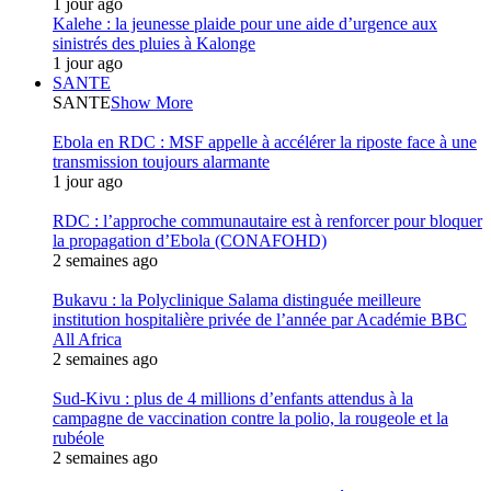
1 jour ago
Kalehe : la jeunesse plaide pour une aide d’urgence aux
sinistrés des pluies à Kalonge
1 jour ago
SANTE
SANTE
Show More
Ebola en RDC : MSF appelle à accélérer la riposte face à une
transmission toujours alarmante
1 jour ago
RDC : l’approche communautaire est à renforcer pour bloquer
la propagation d’Ebola (CONAFOHD)
2 semaines ago
Bukavu : la Polyclinique Salama distinguée meilleure
institution hospitalière privée de l’année par Académie BBC
All Africa
2 semaines ago
Sud-Kivu : plus de 4 millions d’enfants attendus à la
campagne de vaccination contre la polio, la rougeole et la
rubéole
2 semaines ago