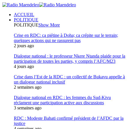
ACCUEIL
POLITIQUE
POLITIQUE
Show More
Crise en RDC: ça piétine à Doha; ça crépite sur le terrain;
quelques actions qui ne rassurent pas
2 jours ago
Dialogue national : le professeur Nkere Ntanda plaide pour la
participation de toutes les parties, y compris l’AFC/M23
4 jours ago
Crise dans l’Est de la RDC : un collectif de Bukavu appelle à
un dialogue national inclusif
2 semaines ago
Dialogue national en RDC : les femmes du Sud-Kivu
réclament une participation active aux discussions
3 semaines ago
RDC : Modeste Bahati confirmé président de l’AFDC par la
justice
4 semaines ago