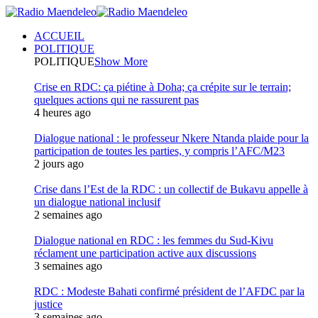
ACCUEIL
POLITIQUE
POLITIQUE
Show More
Crise en RDC: ça piétine à Doha; ça crépite sur le terrain;
quelques actions qui ne rassurent pas
4 heures ago
Dialogue national : le professeur Nkere Ntanda plaide pour la
participation de toutes les parties, y compris l’AFC/M23
2 jours ago
Crise dans l’Est de la RDC : un collectif de Bukavu appelle à
un dialogue national inclusif
2 semaines ago
Dialogue national en RDC : les femmes du Sud-Kivu
réclament une participation active aux discussions
3 semaines ago
RDC : Modeste Bahati confirmé président de l’AFDC par la
justice
3 semaines ago