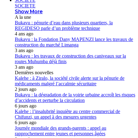
SOCIETE
SOCIETE
Show More
A la une
Bukavu : pénurie d’eau dans plusieurs quartiers, la
REGIDESO parle d’un problème technique
4 ans ago
Bukavu : la Fondation Dany MAPENZI lance les travaux de
construction du marché Limanga
3 ans ago
Bukavu : les travaux de construction des caniveaux sur la
routes Muhumba déjà finis
3 ans ago
Dernières nouvelles
Kalehe : à Ziralo, la société civile alerte sur la pénurie de
médicaments malgré l’accalmie sécuritaire
2 jours ago
Bukavu : la dégradation de la voirie urbaine accroît les risques
d’accidents et perturbe la circulation
6 jours ago
Kalehe : l’insalubrité inquiète au centre commercial de
Chifunzi, un appel à des mesures urgentes
6 jours ago
Journée mondiale des grands-parents : appel au
rapprochement entre jeunes et personnes âgées