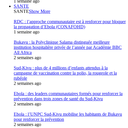
1 semaine ago
SANTE
SANTE
Show More
RDC : l’approche communautaire est à renforcer pour bloquer
la propagation d’Ebola (CONAFOHD)
1 semaine ago
Bukavu : la Polyclinique Salama distinguée meilleure
institution hospitalière privée de l’année par Académie BBC
All Africa
2 semaines ago
Sud-Kivu : plus de 4 millions d’enfants attendus à la
campagne de vaccination contre la polio, la rougeole et la
rubéole
2 semaines ago
Ebola : des leaders communautaires formés pour renforcer la
prévention dans trois zones de santé du Sud-Kivu
2 semaines ago
Ebola : l’UNPC Sud-Kivu mobilise les habitants de Bukavu
pour renforcer la prévention
2 semaines ago