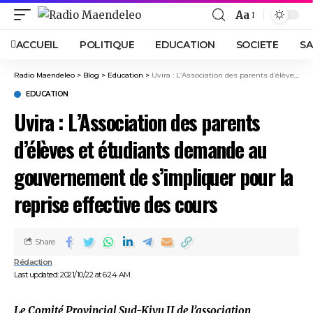
Aa
ACCUEIL
POLITIQUE
EDUCATION
SOCIETE
SA
Radio Maendeleo
>
Blog
>
Education
>
Uvira : L’Association des parents d’élèves et étudiants demande au gouvernement de s’impliquer pour la reprise effective des cours
EDUCATION
Uvira : L’Association des parents
d’élèves et étudiants demande au
gouvernement de s’impliquer pour la
reprise effective des cours
Share
Rédaction
Last updated: 2021/10/22 at 6:24 AM
Le Comité Provincial Sud-Kivu II de l’association