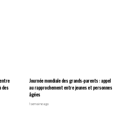
centre
Journée mondiale des grands-parents : appel
à des
au rapprochement entre jeunes et personnes
âgées
1 semaine ago