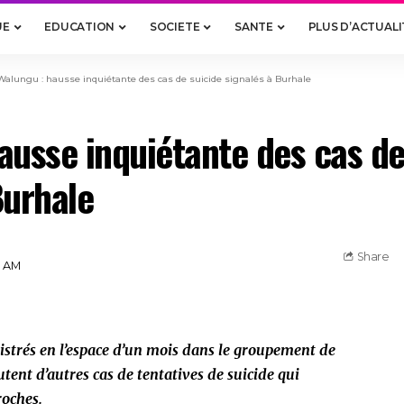
UE
EDUCATION
SOCIETE
SANTE
PLUS D’ACTUALI
Walungu : hausse inquiétante des cas de suicide signalés à Burhale
ausse inquiétante des cas de
Burhale
Share
3 AM
gistrés en l’espace d’un mois dans le groupement de
utent d’autres cas de tentatives de suicide qui
roches.