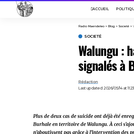
ACCUEIL
POLITIQ
Radio Maendeleo
>
Blog
>
Societé
>
SOCIETÉ
Walungu : h
signalés à 
Rédaction
Last updated: 2026/05/14 at 11:2
Plus de deux cas de suicide ont déjà été enre
Burhale en territoire de Walungu. À ceci s’ajo
n’aboutissent pas grâce à l’intervention des p