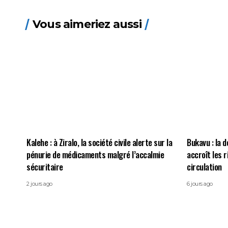
Vous aimeriez aussi
Kalehe : à Ziralo, la société civile alerte sur la
Bukavu : la d
pénurie de médicaments malgré l’accalmie
accroît les 
sécuritaire
circulation
2 jours ago
6 jours ago