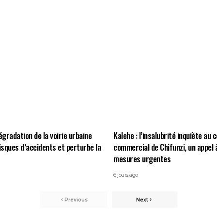
égradation de la voirie urbaine
Kalehe : l’insalubrité inquiète au 
risques d’accidents et perturbe la
commercial de Chifunzi, un appel 
mesures urgentes
6 jours ago
Previous
Next