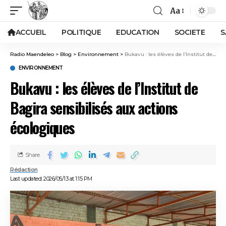
Aa
ACCUEIL
POLITIQUE
EDUCATION
SOCIETE
S
Radio Maendeleo
>
Blog
>
Environnement
>
Bukavu : les élèves de l’Institut de Bagira sensibilisés aux actions écologiques
ENVIRONNEMENT
Bukavu : les élèves de l’Institut de
Bagira sensibilisés aux actions
écologiques
Share
Rédaction
Last updated: 2026/05/13 at 1:15 PM