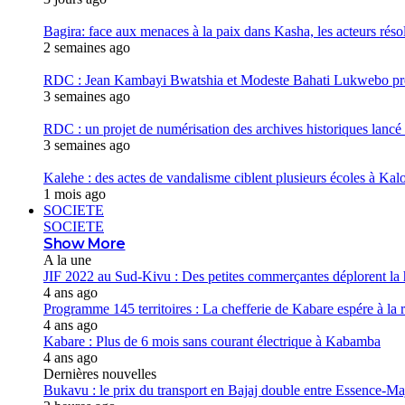
Bagira: face aux menaces à la paix dans Kasha, les acteurs réso
2 semaines ago
RDC : Jean Kambayi Bwatshia et Modeste Bahati Lukwebo prés
3 semaines ago
RDC : un projet de numérisation des archives historiques lancé
3 semaines ago
Kalehe : des actes de vandalisme ciblent plusieurs écoles à Kalo
1 mois ago
SOCIETE
SOCIETE
Show More
A la une
JIF 2022 au Sud-Kivu : Des petites commerçantes déplorent la 
4 ans ago
Programme 145 territoires : La chefferie de Kabare espére à la réh
4 ans ago
Kabare : Plus de 6 mois sans courant électrique à Kabamba
4 ans ago
Dernières nouvelles
Bukavu : le prix du transport en Bajaj double entre Essence-