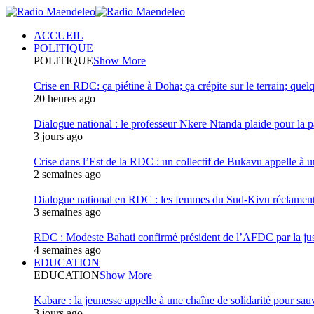
ACCUEIL
POLITIQUE
POLITIQUE
Show More
Crise en RDC: ça piétine à Doha; ça crépite sur le terrain; quel
20 heures ago
Dialogue national : le professeur Nkere Ntanda plaide pour la p
3 jours ago
Crise dans l’Est de la RDC : un collectif de Bukavu appelle à un
2 semaines ago
Dialogue national en RDC : les femmes du Sud-Kivu réclament u
3 semaines ago
RDC : Modeste Bahati confirmé président de l’AFDC par la jus
4 semaines ago
EDUCATION
EDUCATION
Show More
Kabare : la jeunesse appelle à une chaîne de solidarité pour sauv
3 jours ago