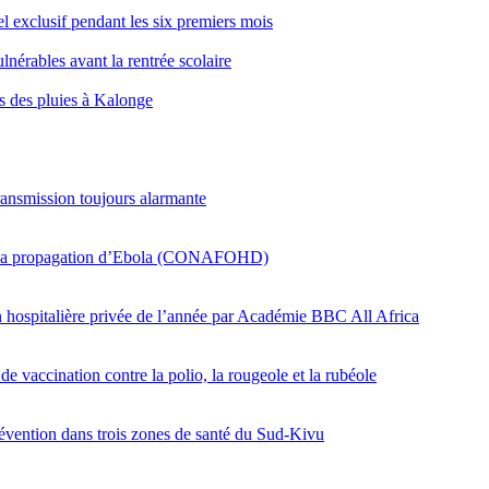
l exclusif pendant les six premiers mois
lnérables avant la rentrée scolaire
és des pluies à Kalonge
ransmission toujours alarmante
er la propagation d’Ebola (CONAFOHD)
on hospitalière privée de l’année par Académie BBC All Africa
e vaccination contre la polio, la rougeole et la rubéole
révention dans trois zones de santé du Sud-Kivu