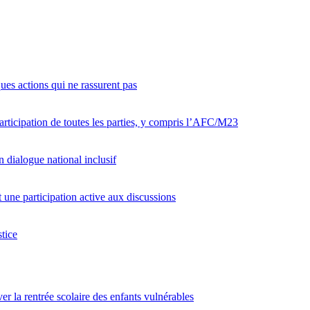
ques actions qui ne rassurent pas
articipation de toutes les parties, y compris l’AFC/M23
 dialogue national inclusif
ne participation active aux discussions
tice
er la rentrée scolaire des enfants vulnérables