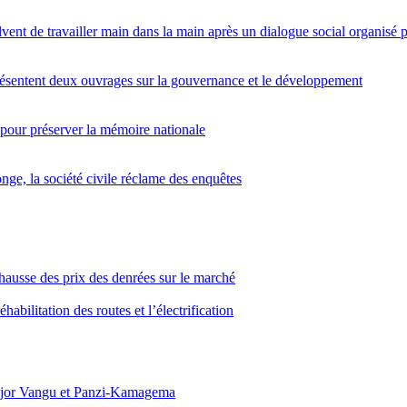
lvent de travailler main dans la main après un dialogue social organis
entent deux ouvrages sur la gouvernance et le développement
 pour préserver la mémoire nationale
nge, la société civile réclame des enquêtes
hausse des prix des denrées sur le marché
abilitation des routes et l’électrification
Major Vangu et Panzi-Kamagema