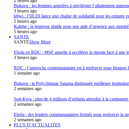
2 heures ago
Bukavu : les femmes appelées à privilégier l’allaitement materne
3 heures ago
Idjwi : l’IJLDI lance une chaîne de solidarité pour les enfants vu
5 heures ago
Kalehe : la jeunesse plaide pour une aide d’urgence aux sinistr
5 heures ago
SANTE
SANTE
Show More
Ebola en RDC : MSF appelle à accélérer la riposte face à une t
3 heures ago
RDC : l’approche communautaire est à renforcer pour bloqu
1 semaine ago
Bukavu : la Polyclinique Salama distinguée meilleure instituti
2 semaines ago
Sud-Kivu : plus de 4 millions d’enfants attendus à la campagne d
2 semaines ago
Ebola : des leaders communautaires formés pour renforcer la p
2 semaines ago
PLUS D’ACTUALITES