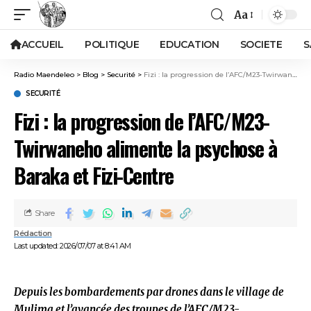
Aa
ACCUEIL
POLITIQUE
EDUCATION
SOCIETE
S
Radio Maendeleo
>
Blog
>
Securité
>
Fizi : la progression de l’AFC/M23-Twirwaneho alimente la psychose à Baraka et Fizi-Centre
SECURITÉ
Fizi : la progression de l’AFC/M23-
Twirwaneho alimente la psychose à
Baraka et Fizi-Centre
Share
Rédaction
Last updated: 2026/07/07 at 8:41 AM
Depuis les bombardements par drones dans le village de
Mulima et l’avancée des troupes de l’AFC/M23-