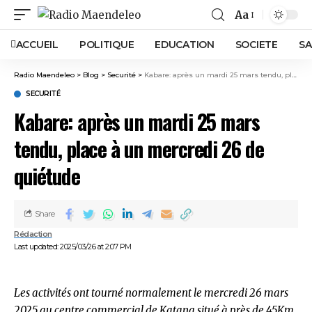
Aa
ACCUEIL
POLITIQUE
EDUCATION
SOCIETE
SA
Radio Maendeleo
>
Blog
>
Securité
>
Kabare: après un mardi 25 mars tendu, place à un mercredi 26 de quiétude
SECURITÉ
Kabare: après un mardi 25 mars
tendu, place à un mercredi 26 de
quiétude
Share
Rédaction
Last updated: 2025/03/26 at 2:07 PM
Les activités ont tourné normalement le mercredi 26 mars
2025 au centre commercial de Katana situé à près de 45Km