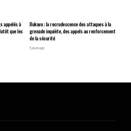
ts appelés à
Bukavu : la recrudescence des attaques à la
lutôt que les
grenade inquiète, des appels au renforcement
de la sécurité
5 jours ago