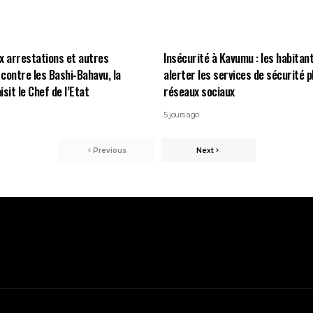
x arrestations et autres
Insécurité à Kavumu : les habitan
contre les Bashi-Bahavu, la
alerter les services de sécurité p
it le Chef de l’Etat
réseaux sociaux
5 jours ago
Previous
Next