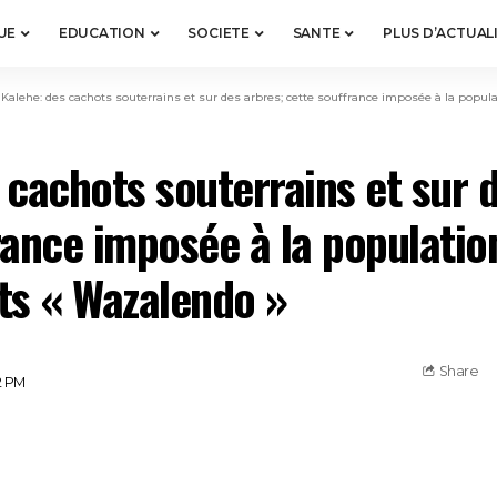
UE
EDUCATION
SOCIETE
SANTE
PLUS D’ACTUAL
>
Kalehe: des cachots souterrains et sur des arbres; cette souffrance imposée à la populatio
 cachots souterrains et sur 
rance imposée à la populatio
ts « Wazalendo »
Share
2 PM