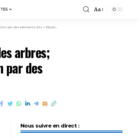
Aa
ITES
n par des éléments dits « Wazalendo »
des arbres;
n par des
Nous suivre en direct :