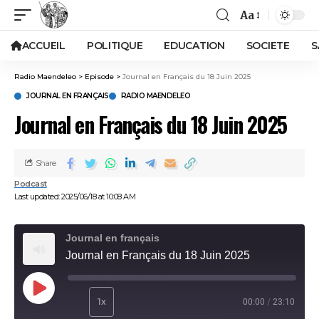
Aa
ACCUEIL
POLITIQUE
EDUCATION
SOCIETE
S
Radio Maendeleo
>
Episode
>
Journal en Français du 18 Juin 2025
JOURNAL EN FRANÇAIS
RADIO MAENDELEO
Journal en Français du 18 Juin 2025
Share
Podcast
Last updated: 2025/06/18 at 10:08 AM
Journal en français
Journal en Français du 18 Juin 2025
Play Episode
1x
00:00
/
23:10