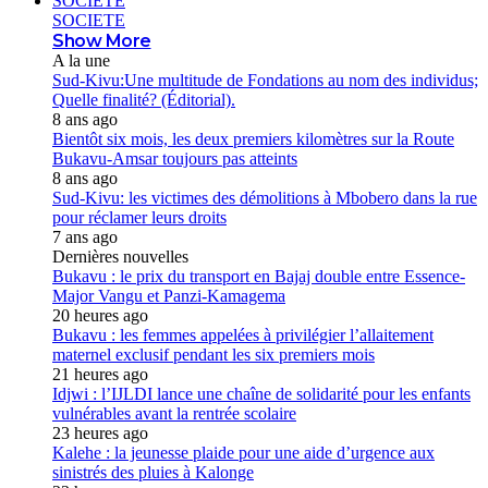
SOCIETE
SOCIETE
Show More
A la une
Sud-Kivu:Une multitude de Fondations au nom des individus;
Quelle finalité? (Éditorial).
8 ans ago
Bientôt six mois, les deux premiers kilomètres sur la Route
Bukavu-Amsar toujours pas atteints
8 ans ago
Sud-Kivu: les victimes des démolitions à Mbobero dans la rue
pour réclamer leurs droits
7 ans ago
Dernières nouvelles
Bukavu : le prix du transport en Bajaj double entre Essence-
Major Vangu et Panzi-Kamagema
20 heures ago
Bukavu : les femmes appelées à privilégier l’allaitement
maternel exclusif pendant les six premiers mois
21 heures ago
Idjwi : l’IJLDI lance une chaîne de solidarité pour les enfants
vulnérables avant la rentrée scolaire
23 heures ago
Kalehe : la jeunesse plaide pour une aide d’urgence aux
sinistrés des pluies à Kalonge