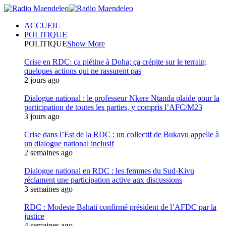
ACCUEIL
POLITIQUE
POLITIQUE
Show More
Crise en RDC: ça piétine à Doha; ça crépite sur le terrain;
quelques actions qui ne rassurent pas
2 jours ago
Dialogue national : le professeur Nkere Ntanda plaide pour la
participation de toutes les parties, y compris l’AFC/M23
3 jours ago
Crise dans l’Est de la RDC : un collectif de Bukavu appelle à
un dialogue national inclusif
2 semaines ago
Dialogue national en RDC : les femmes du Sud-Kivu
réclament une participation active aux discussions
3 semaines ago
RDC : Modeste Bahati confirmé président de l’AFDC par la
justice
4 semaines ago