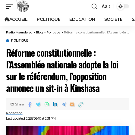
Aa
ACCUEIL
POLITIQUE
EDUCATION
SOCIETE
S
Radio Maendeleo
>
Blog
>
Politique
>
Réforme constitutionnelle : l’Assemblée nationale adopte la loi sur le référendum, l’opposition annonce un sit-in à Kinshasa
POLITIQUE
Réforme constitutionnelle :
l’Assemblée nationale adopte la loi
sur le référendum, l’opposition
annonce un sit-in à Kinshasa
Share
Rédaction
Last updated: 2026/06/10 at 2:31 PM