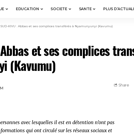
UE
EDUCATION
SOCIETE
SANTE
PLUS D’ACTUAL
>
SUD-KIVU : Abbas et ses complices transférés à Nyamunyunyi (Kavumu)
Abbas et ses complices tran
i (Kavumu)
Share
PM
sonnes avec lesquelles il est en détention n’ont pas
formations qui ont circulé sur les réseaux sociaux et