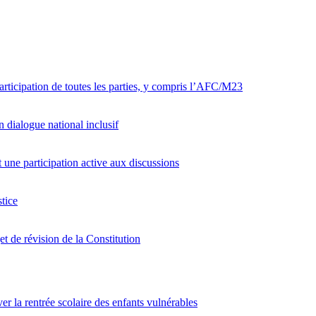
articipation de toutes les parties, y compris l’AFC/M23
 dialogue national inclusif
ne participation active aux discussions
tice
et de révision de la Constitution
er la rentrée scolaire des enfants vulnérables