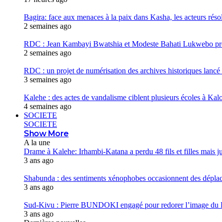
Bagira: face aux menaces à la paix dans Kasha, les acteurs réso
2 semaines ago
RDC : Jean Kambayi Bwatshia et Modeste Bahati Lukwebo prés
2 semaines ago
RDC : un projet de numérisation des archives historiques lancé
3 semaines ago
Kalehe : des actes de vandalisme ciblent plusieurs écoles à Kalo
4 semaines ago
SOCIETE
SOCIETE
Show More
A la une
Drame à Kalehe: Irhambi-Katana a perdu 48 fils et filles mais j
3 ans ago
Shabunda : des sentiments xénophobes occasionnent des dépl
3 ans ago
Sud-Kivu : Pierre BUNDOKI engagé pour redorer l’image 
3 ans ago