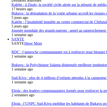
Dernières nouvelles
Kalehe : à Ziralo, la société civile alerte sur la pénurie de méd
17 heures ago
Bukavu : la dégradation de la voirie urbaine accroît les risques d
5 jours ago
Kalehe : l’insalubrité inquiète au centre commercial de Chifunz
5 jours ago
Journée mondiale des grands-parents : appel au rapprochement 
1 semaine ago
SANTE
SANTE
Show More
RDC : l’approche communautaire est à renforcer pour bloqu
1 semaine ago
Bukavu : la Polyclinique Salama distinguée meilleure instituti
1 semaine ago
Sud-Kivu : plus de 4 millions d’enfants attendus à la campagne d
1 semaine ago
Ebola : des leaders communautaires formés pour renforcer la p
2 semaines ago
Ebola : l’UNPC Sud-Kivu mobilise les habitants de Bukavu pou