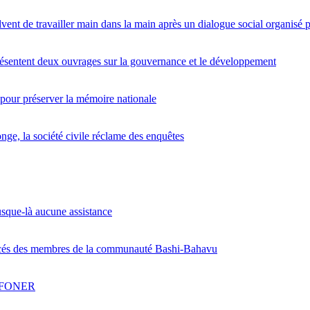
lvent de travailler main dans la main après un dialogue social organis
entent deux ouvrages sur la gouvernance et le développement
 pour préserver la mémoire nationale
nge, la société civile réclame des enquêtes
usque-là aucune assistance
acés des membres de la communauté Bashi-Bahavu
du FONER