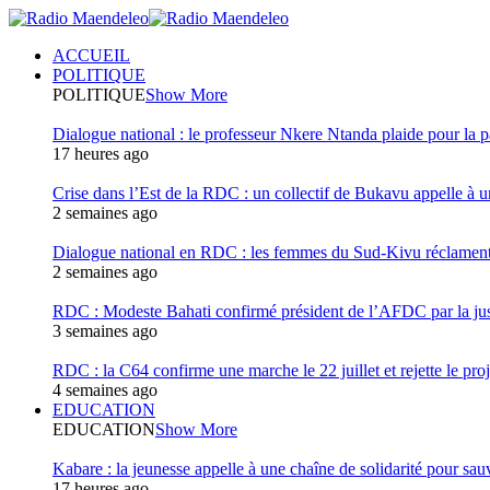
ACCUEIL
POLITIQUE
POLITIQUE
Show More
Dialogue national : le professeur Nkere Ntanda plaide pour la p
17 heures ago
Crise dans l’Est de la RDC : un collectif de Bukavu appelle à un
2 semaines ago
Dialogue national en RDC : les femmes du Sud-Kivu réclament u
2 semaines ago
RDC : Modeste Bahati confirmé président de l’AFDC par la jus
3 semaines ago
RDC : la C64 confirme une marche le 22 juillet et rejette le proj
4 semaines ago
EDUCATION
EDUCATION
Show More
Kabare : la jeunesse appelle à une chaîne de solidarité pour sauv
17 heures ago