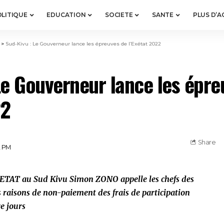
LITIQUE
EDUCATION
SOCIETE
SANTE
PLUS D’A
>
Sud-Kivu : Le Gouverneur lance les épreuves de l’Exétat 2022
Le Gouverneur lance les épre
22
Share
2 PM
EXETAT au Sud Kivu Simon ZONO appelle les chefs des
s raisons de non-paiement des frais de participation
e jours