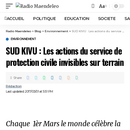
Aa
ACCUEIL
POLITIQUE
EDUCATION
SOCIETE
SA
Radio Maendeleo
>
Blog
>
Environnement
>
SUD KIVU : Les actions du service de protection civile invisibles sur terrain
ENVIRONNEMENT
SUD KIVU : Les actions du service de
protection civile invisibles sur terrain
Share
Rédaction
Last updated: 2017/03/01 at 5:51 PM
Chaque 1èr Mars le monde célèbre la