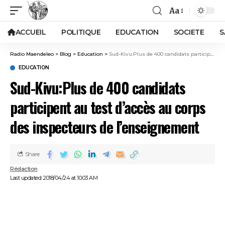
Aa
ACCUEIL
POLITIQUE
EDUCATION
SOCIETE
S
Radio Maendeleo
>
Blog
>
Education
>
Sud-Kivu:Plus de 400 candidats participent au test d’accès au corps des inspecteurs de l’enseignement
EDUCATION
Sud-Kivu:Plus de 400 candidats
participent au test d’accès au corps
des inspecteurs de l’enseignement
Share
Rédaction
Last updated: 2018/04/24 at 10:03 AM