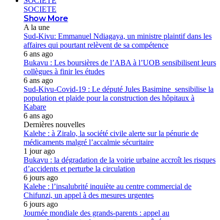
SOCIETE
SOCIETE
Show More
A la une
Sud-Kivu: Emmanuel Ndiagaya, un ministre plaintif dans les
affaires qui pourtant relèvent de sa compétence
6 ans ago
Bukavu : Les boursières de l’ABA à l’UOB sensibilisent leurs
collègues à finir les études
6 ans ago
Sud-Kivu-Covid-19 : Le député Jules Basimine sensibilise la
population et plaide pour la construction des hôpitaux à
Kabare
6 ans ago
Dernières nouvelles
Kalehe : à Ziralo, la société civile alerte sur la pénurie de
médicaments malgré l’accalmie sécuritaire
1 jour ago
Bukavu : la dégradation de la voirie urbaine accroît les risques
d’accidents et perturbe la circulation
6 jours ago
Kalehe : l’insalubrité inquiète au centre commercial de
Chifunzi, un appel à des mesures urgentes
6 jours ago
Journée mondiale des grands-parents : appel au