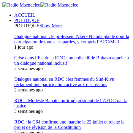
ACCUEIL
POLITIQUE
POLITIQUE
Show More
Dialogue national : le professeur Nkere Ntanda plaide pour la
participation de toutes les parties, y compris l’AFC/M23
1 jour ago
Crise dans l’Est de la RDC : un collectif de Bukavu appelle à
un dialogue national inclusif
2 semaines ago
Dialogue national en RDC : les femmes du Sud-Kivu
réclament une participation active aux discussions
2 semaines ago
RDC : Modeste Bahati confirmé président de l’AFDC par la
justice
3 semaines ago
RDC : la C64 confirme une marche le 22 juillet et rejette le
projet de révision de la Constitution
4 semaines ago