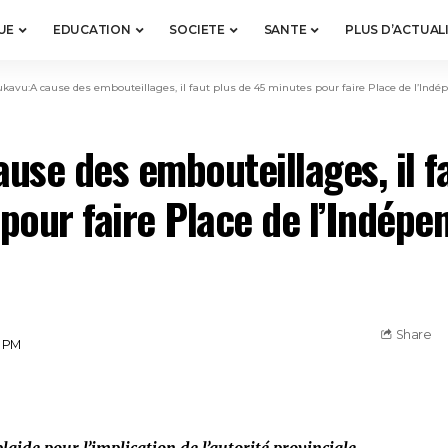
UE
EDUCATION
SOCIETE
SANTE
PLUS D’ACTUAL
kavu:A cause des embouteillages, il faut plus de 45 minutes pour faire Place de l’Ind
use des embouteillages, il f
pour faire Place de l’Indépe
Share
5 PM