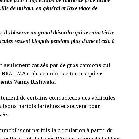
aide pour l’implication de l’autorité provinciale
ille de Bukavu en général et l’axe Place de
il s’observe un grand désordre qui se caractérise
icules restent bloqués pendant plus d’une et cela à
on seulement causés par de gros camions qui
la BRALIMA et des camions citernes qui se
ements Vanny Bishweka.
rtement de certains conducteurs des véhicules
raisons parfois farfelues et souvent pour
sée.
immobilisent parfois la circulation à partir du
e, celle allant du Lycée Wima et même de la Place