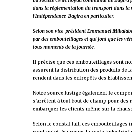
La société civile noyau communal de Bagira pl
dans la réglementation du transport dans la v
l’Indépendance-Bagira en particulier.
Selon son vice-président Emmanuel Mikalaba, 
par des embouteillages et qui font que les véh
tous moments de la journée.
Il précise que ces embouteillages sont n
assurent la distribution des produits de 
rendent dans les entrepôts des Etabliss
Notre source fustige également le compo
s’arrêtent à tout bout de champ pour des 
embarquer les clients même sur la chaus
Selon le constat fait, ces embouteillages 
rond-point Feu rouge, la route Industriell