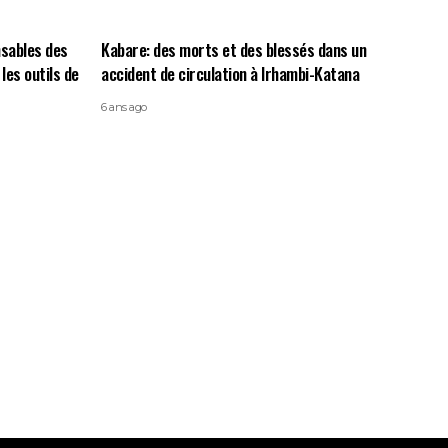
nsables des
Kabare: des morts et des blessés dans un
les outils de
accident de circulation à Irhambi-Katana
6 ans ago