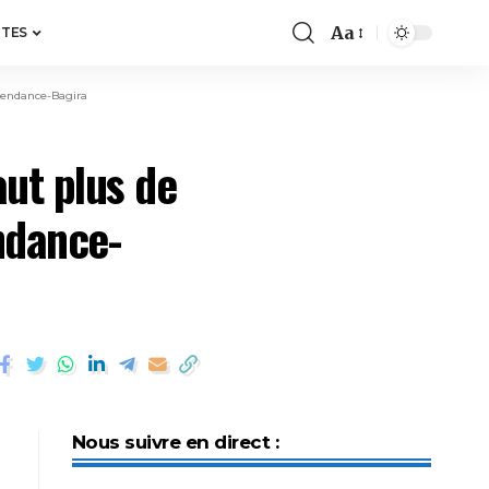
Aa
ITES
épendance-Bagira
aut plus de
ndance-
Nous suivre en direct :