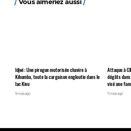
Vous aimeriez aussi
Idjwi : Une pirogue motorisée chavire à
Attaque à C
Kihumba, toute la cargaison engloutie dans le
dégâts dans 
lac Kivu
visé une fami
9 mois ago
11 mois ago