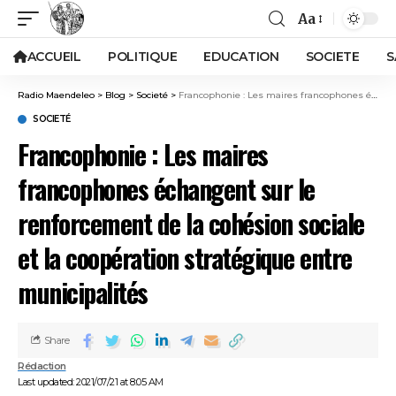
Aa
ACCUEIL
POLITIQUE
EDUCATION
SOCIETE
S
Radio Maendeleo
>
Blog
>
Societé
>
Francophonie : Les maires francophones échangent sur le renforcement de la cohésion sociale et la coopération stratégique entre municipalités
SOCIETÉ
Francophonie : Les maires
francophones échangent sur le
renforcement de la cohésion sociale
et la coopération stratégique entre
municipalités
Share
Rédaction
Last updated: 2021/07/21 at 8:05 AM