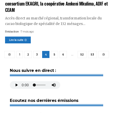
consortium EKAGRI, la coopérative Amkeni Mkulima, ADIF et
CEAM
Accès direct au marché régional, transformation locale du
cacao biologique de spécialité de 132 ménages
…
Rédaction
7 mois ago
Lire la suite
1
2
3
4
5
6
…
52
53
Nous suivre en direct :
Ecoutez nos dernières émissions