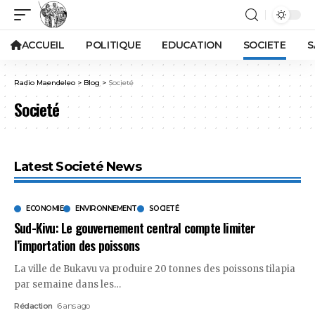
ACCUEIL
POLITIQUE
EDUCATION
SOCIETE
S
Radio Maendeleo
>
Blog
>
Societé
Societé
Latest Societé News
ECONOMIE
ENVIRONNEMENT
SOCIETÉ
Sud-Kivu: Le gouvernement central compte limiter
l’importation des poissons
La ville de Bukavu va produire 20 tonnes des poissons tilapia
par semaine dans les
…
Rédaction
6 ans ago