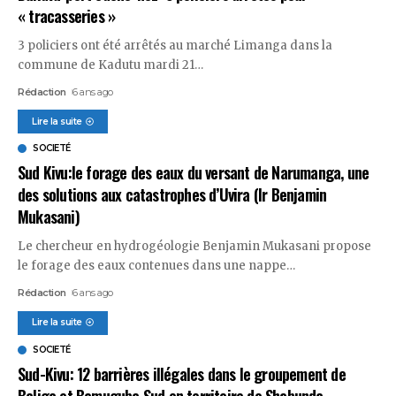
« tracasseries »
3 policiers ont été arrêtés au marché Limanga dans la
commune de Kadutu mardi 21
…
Rédaction
6 ans ago
Lire la suite
SOCIETÉ
Sud Kivu:le forage des eaux du versant de Narumanga, une
des solutions aux catastrophes d’Uvira (Ir Benjamin
Mukasani)
Le chercheur en hydrogéologie Benjamin Mukasani propose
le forage des eaux contenues dans une nappe
…
Rédaction
6 ans ago
Lire la suite
SOCIETÉ
Sud-Kivu: 12 barrières illégales dans le groupement de
Baliga et Bamuguba Sud en territoire de Shabunda.