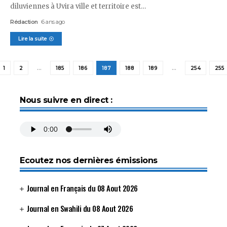
diluviennes à Uvira ville et territoire est
…
Rédaction
6 ans ago
Lire la suite
1
2
…
185
186
187
188
189
…
254
255
Nous suivre en direct :
Ecoutez nos dernières émissions
Journal en Français du 08 Aout 2026
Journal en Swahili du 08 Aout 2026