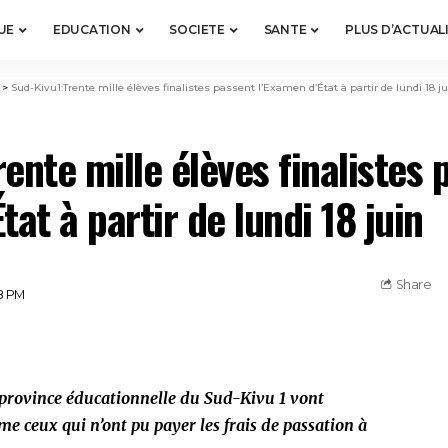
UE
EDUCATION
SOCIETE
SANTE
PLUS D’ACTUAL
>
Sud-Kivu1:Trente mille élèves finalistes passent l’Examen d’État à partir de lundi 18 j
ente mille élèves finalistes 
tat à partir de lundi 18 juin
Share
08 PM
a province éducationnelle du Sud-Kivu 1 vont
e ceux qui n’ont pu payer les frais de passation à