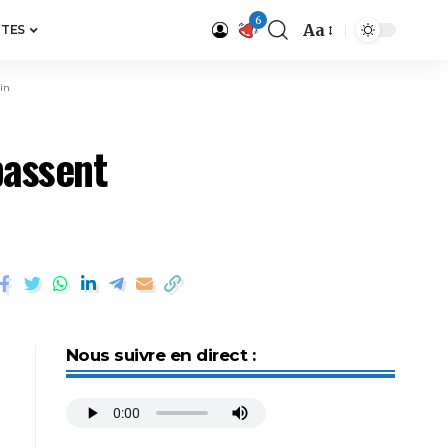
6
Aa
ITES
uin
passent
Nous suivre en direct :